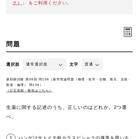
ク）
」 をご利用ください。
問題
選択肢
文字
薬剤師試験 第99回 問108（薬学理論問題（物理・化学・生物、衛生、法規・
制度・倫理） 問108）
（訂正依頼・報告はこちら）
生薬に関する記述のうち、正しいのはどれか。2つ選
べ。
ハンゲはサトイモ科カラスビシャクの塊茎を用いる