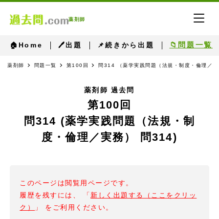
薬剤師
📁問題一覧
🏠Home
🖊出題
📌続きから出題
薬剤師
問題一覧
第100回
問314 （薬学実践問題（法規・制度・倫理／実務
薬剤師 過去問
第100回
問314 (薬学実践問題（法規・制
度・倫理／実務） 問314)
このページは閲覧用ページです。
履歴を残すには、 「
新しく出題する（ここをクリッ
ク）
」 をご利用ください。